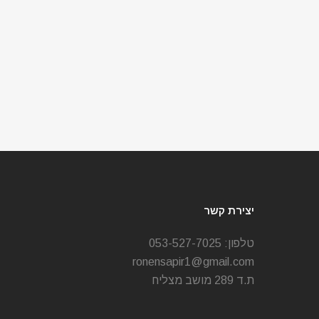
יצירת קשר
טלפון:
053-527-7025
ronensapir1@gmail.com
ת.ד 289 מושב מצליח