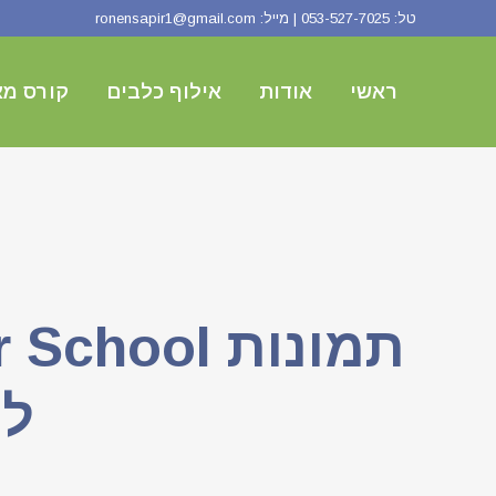
טל:
053-527-7025
| מייל:
ronensapir1@gmail.com
ראשי
אודות
אילוף כלבים
קורס מא
לה