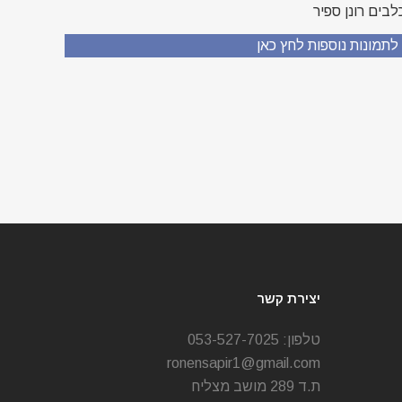
לבים רונן ספיר
תמונות נוספות לחץ כאן
יצירת קשר
טלפון:
053-527-7025
ronensapir1@gmail.com
ת.ד 289 מושב מצליח