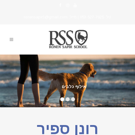
טל:
053-527-7025
| מייל:
ronensapir1@gmail.com
אילוף כלבים
רונן ספיר