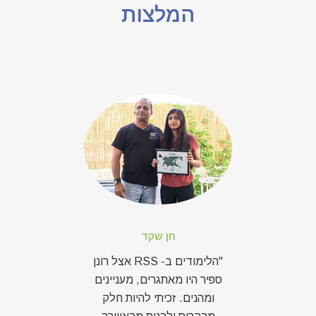
המלצות
חן שקד
"סי
ודות
"הלימודים ב- RSS אצל רונן
זה,
ספיר היו מאתגרים, מעניינים
רונן
מך
ומהנים. זכיתי להיות חלק
בבן