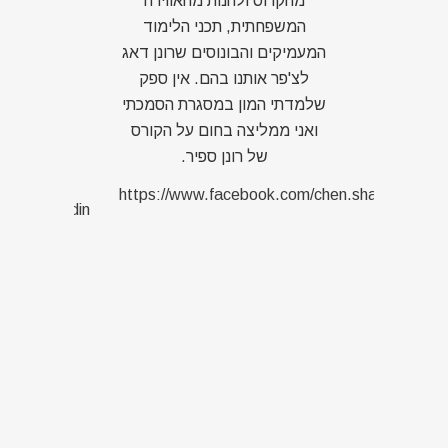
בים
מהקרוס ולהנות מהאווירה
בכל ה
ות.
המשפחתית, תכני הלימוד
אינס
ר
המעמיקים והבונוסים שרונן דאג
ב
ה
לצ'פר אותנו בהם. אין ספק
קיבל
ח
שלמדתי המון במסגרת הסמכתי
במק
"
ואני ממליצה בחום על הקורס
ליוו
של רונן ספיר.
htt
לע
https://www.facebook.com/chen.shaked.5
/shelly.rudin