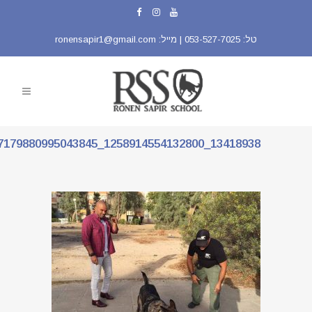
טל:
053-527-7025
| מייל:
ronensapir1@gmail.com
13418938_1258914554132800_3837179880995043845_N