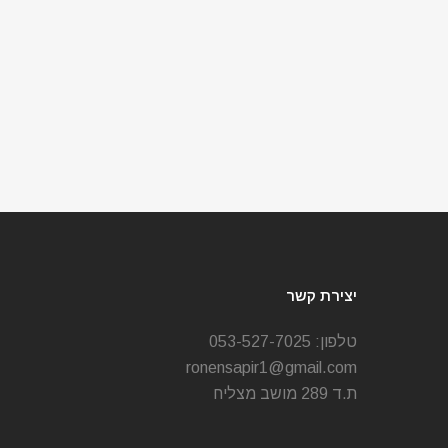
יצירת קשר
טלפון:
053-527-7025
ronensapir1@gmail.com
ת.ד 289 מושב מצליח