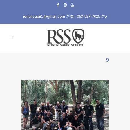
טל:
053-527-7025
| מייל:
ronensapir1@gmail.com
9