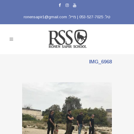
טל:
053-527-7025
| מייל:
ronensapir1@gmail.com
IMG_6968