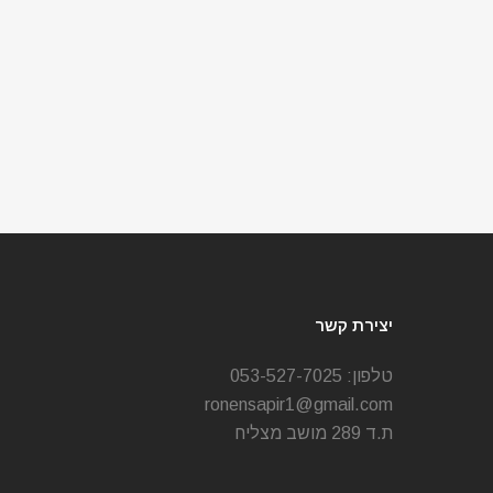
יצירת קשר
טלפון:
053-527-7025
ronensapir1@gmail.com
ת.ד 289 מושב מצליח