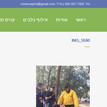
טל:
053-527-7025
| מייל:
ronensapir1@gmail.com
ראשי
אודות
אילוף כלבים
קורס מא
IMG_5590