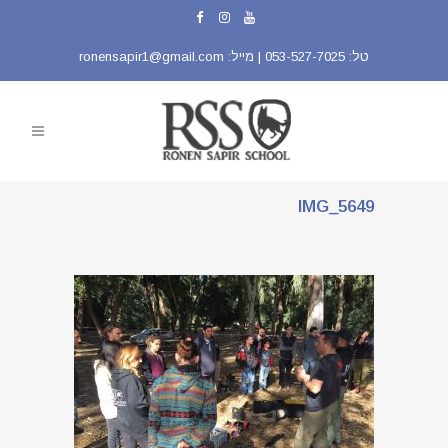
טל:
053-527-7025
| מייל:
ronensapir1@gmail.com
IMG_5649