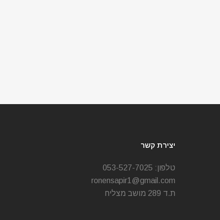
יצירת קשר
טלפון:
053-527-7025
ronensapir1@gmail.com
ת.ד 289 מושב מצליח