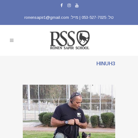
טל:
053-527-7025
| מייל:
ronensapir1@gmail.com
HINUH3