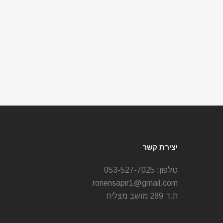
יצירת קשר
טלפון:
053-527-7025
ronensapir1@gmail.com
ת.ד 289 מושב מצליח